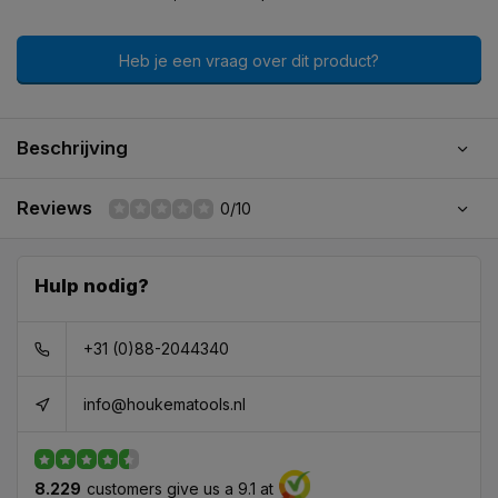
Heb je een vraag over dit product?
Beschrijving
Reviews
0/10
Hulp nodig?
+31 (0)88-2044340
info@houkematools.nl
8.229
customers give us a 9.1 at