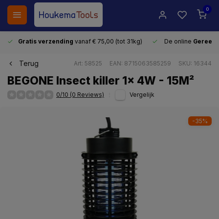
0
Gratis verzending
vanaf € 75,00 (tot 31kg)
De online
Gereeds
Terug
Art: 58525
EAN: 8715063585259
SKU: 16344
BEGONE Insect killer 1x 4W - 15M²
0/10 (0 Reviews)
Vergelijk
-35%