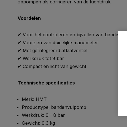
oppompen als corrigeren van de luchtdruk.
Voordelen
✔ Voor het controleren en bijvullen van bandensp
✔ Voorzien van duidelijke manometer
✔ Met geïntegreerd aflaatventiel
✔ Werkdruk tot 8 bar
✔ Compact en licht van gewicht
Technische specificaties
Merk: HMT
Producttype: bandenvulpomp
Werkdruk: 0 - 8 bar
Gewicht: 0,3 kg