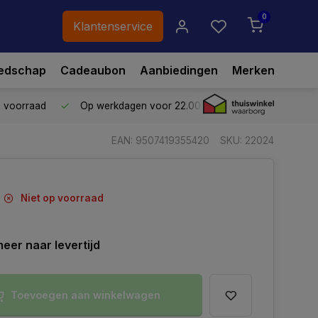
0
Klantenservice
edschap
Cadeaubon
Aanbiedingen
Merken
p voorraad
Op werkdagen voor 22.00 uur besteld,
vandaag ve
EAN: 9507419355420
SKU: 22024
Niet op voorraad
eer naar levertijd
Toevoegen aan winkelwagen