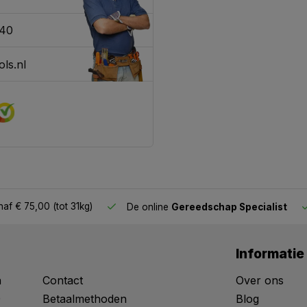
340
ls.nl
af € 75,00 (tot 31kg)
De online
Gereedschap Specialist
Informatie
n
Contact
Over ons
0
Betaalmethoden
Blog