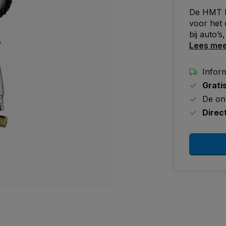
De HMT b
voor het 
bij auto’
Lees me
Inform
Grati
De on
Direc