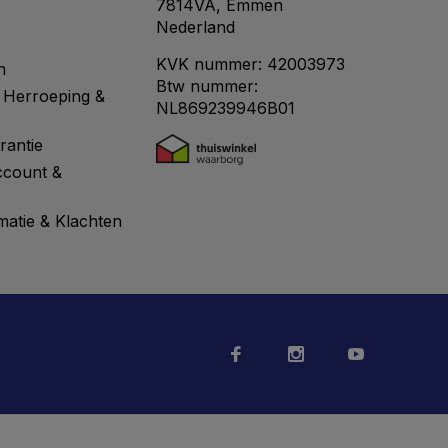
7814VA, Emmen
Nederland
KVK nummer: 42003973
n
Btw nummer:
 Herroeping &
NL869239946B01
rantie
ccount &
matie & Klachten