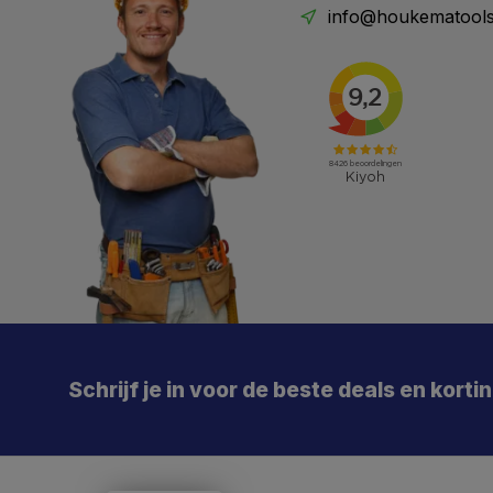
info@houkematools
X
Meld je aan en mis geen enkele actie, aanbieding
of nieuwe deal meer. Én je krijgt direct €5 korting!
Schrijf je in voor de beste deals en korti
Je
De 
Particulier
Zakelijk