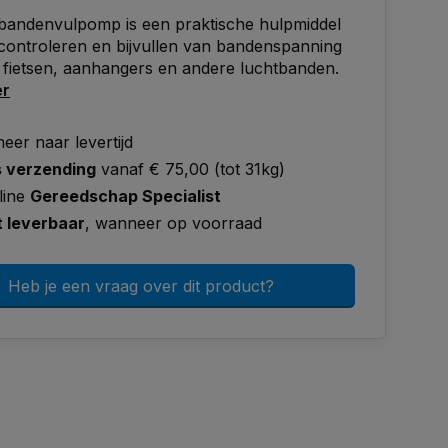
andenvulpomp is een praktische hulpmiddel
controleren en bijvullen van bandenspanning
s, fietsen, aanhangers en andere luchtbanden.
er
eer naar levertijd
s verzending
vanaf € 75,00 (tot 31kg)
line
Gereedschap Specialist
t leverbaar
, wanneer op voorraad
Heb je een vraag over dit product?