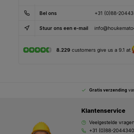
Bel ons
+31 (0)88-2044
Stuur ons een e-mail
info@houkematoo
8.229
customers give us a 9.1 at
Gratis verzending
van
2.00 uur besteld,
vandaag verstuurd
Klantenservice
Veelgestelde vrage
+31 (0)88-204434