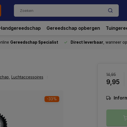
Handgereedschap
Gereedschap opbergen
Tuingere
nline
Gereedschap Specialist
Direct leverbaar
, wanneer o
14,95
schap
,
Luchtaccessoires
9,95
Inform
-33%