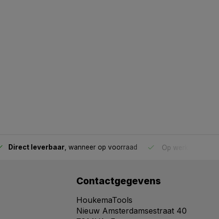
Direct leverbaar
, wanneer op voorraad
Op werkdagen voo
Contactgegevens
HoukemaTools
Nieuw Amsterdamsestraat 40