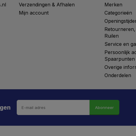
.nl
Verzendingen & Afhalen
Merken
Mijn account
Categorieën
Openingstijde
Retourneren,
Ruilen
Service en ga
Persoonlijk a
Spaarpunten
Overige infor
Onderdelen
ngen
Abonneer
 hebt de weg vrij gemaaid naar €5 korting!
kortingscode is onderweg naar je mailbox.