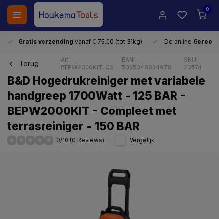
0
Gratis verzending
vanaf € 75,00 (tot 31kg)
De online
Gereeds
Art:
EAN:
SKU:
Terug
BEPW2000KIT-QS
5035048834978
20574
B&D Hogedrukreiniger met variabele
handgreep 1700Watt - 125 BAR -
BEPW2000KIT - Compleet met
terrasreiniger - 150 BAR
0/10 (0 Reviews)
Vergelijk