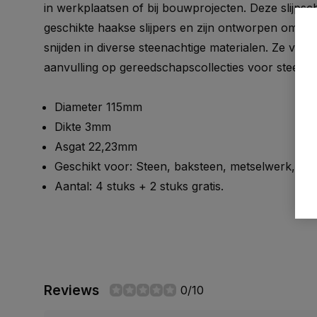
in werkplaatsen of bij bouwprojecten. Deze slijpsch
geschikte haakse slijpers en zijn ontworpen om n
snijden in diverse steenachtige materialen. Ze vo
aanvulling op gereedschapscollecties voor steenb
Diameter 115mm
Dikte 3mm
Asgat 22,23mm
Geschikt voor: Steen, baksteen, metselwerk, etc
Aantal: 4 stuks + 2 stuks gratis.
Reviews
0/10