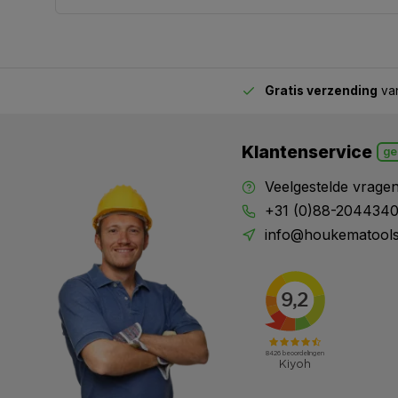
Gratis verzending
van
2.00 uur besteld,
vandaag verstuurd
Klantenservice
ge
Veelgestelde vrage
+31 (0)88-204434
info@houkematools