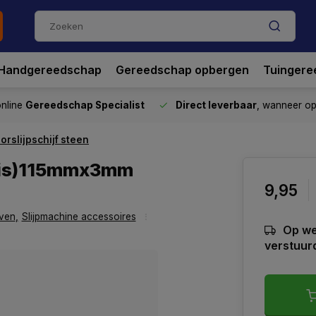
Handgereedschap
Gereedschap opbergen
Tuingere
nline
Gereedschap Specialist
Direct leverbaar
, wanneer o
orslijpschijf steen
ratis)115mmx3mm
9,95
jven
,
Slijpmachine accessoires
Op we
verstuur