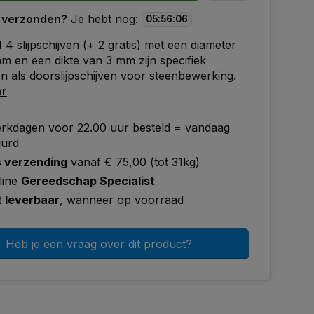
 verzonden?
Je hebt nog:
05
:
56
:
05
4 slijpschijven (+ 2 gratis) met een diameter
m en een dikte van 3 mm zijn specifiek
 als doorslijpschijven voor steenbewerking.
er
rkdagen voor 22.00 uur besteld = vandaag
uurd
s verzending
vanaf € 75,00 (tot 31kg)
line
Gereedschap Specialist
t leverbaar
, wanneer op voorraad
Heb je een vraag over dit product?