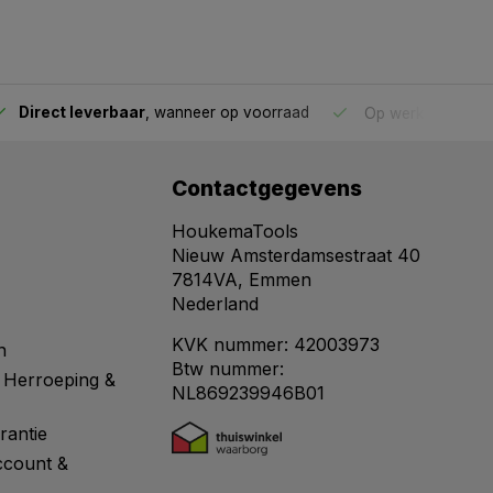
Direct leverbaar
, wanneer op voorraad
Op werkdagen voo
Contactgegevens
HoukemaTools
Nieuw Amsterdamsestraat 40
7814VA, Emmen
Nederland
KVK nummer: 42003973
n
Btw nummer:
 Herroeping &
NL869239946B01
rantie
ccount &