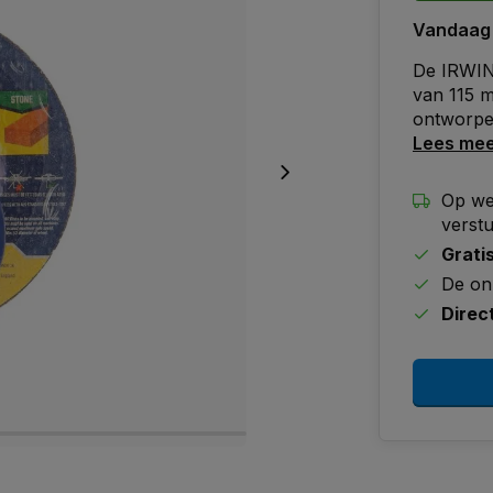
Vandaag
De IRWIN 
van 115 m
ontworpen
Lees me
Op we
verst
Grati
De on
Direc