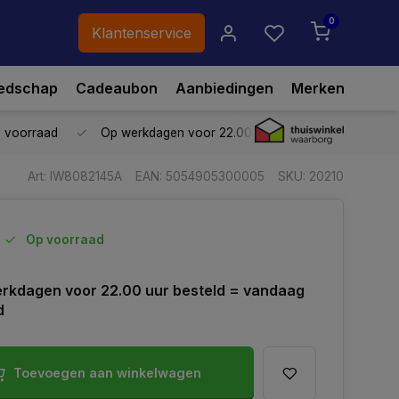
0
Klantenservice
edschap
Cadeaubon
Aanbiedingen
Merken
p voorraad
Op werkdagen voor 22.00 uur besteld,
vandaag ve
Art: IW8082145A
EAN: 5054905300005
SKU: 20210
Op voorraad
rkdagen voor 22.00 uur besteld = vandaag
d
Toevoegen aan winkelwagen