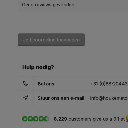
Geen reviews gevonden
Je beoordeling toevoegen
Hulp nodig?
Bel ons
+31 (0)88-2044
Stuur ons een e-mail
info@houkematoo
8.229
customers give us a 9.1 at