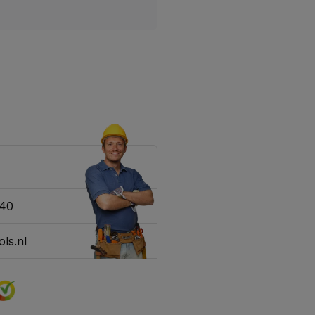
340
ls.nl