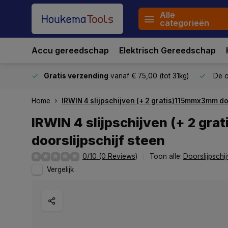
Alle
categorieën
Accu gereedschap
Elektrisch Gereedschap
stuurd
Gratis verzending
vanaf € 75,00 (tot 31kg)
De o
Home
IRWIN 4 slijpschijven (+ 2 gratis)115mmx3mm do
IRWIN 4 slijpschijven (+ 2 g
doorslijpschijf steen
0/10 (0 Reviews)
Toon alle:
Doorslijpschi
Vergelijk