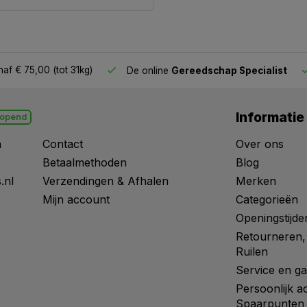
af € 75,00 (tot 31kg)
De online
Gereedschap Specialist
Informatie
opend
n
Contact
Over ons
0
Betaalmethoden
Blog
.nl
Verzendingen & Afhalen
Merken
Mijn account
Categorieën
Openingstijde
Retourneren,
Ruilen
Service en ga
Persoonlijk a
Spaarpunten